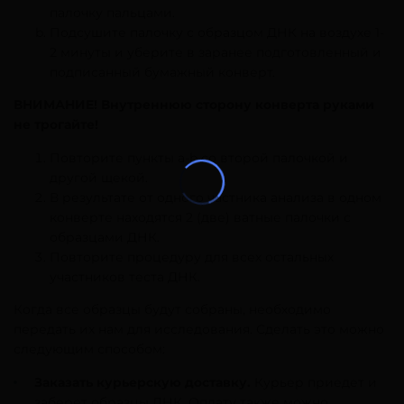
палочку пальцами.
Подсушите палочку с образцом ДНК на воздухе 1-
2 минуты и уберите в заранее подготовленный и
подписанный бумажный конверт.
ВНИМАНИЕ! Внутреннюю сторону конверта руками
не трогайте!
Повторите пункты a-b со второй палочкой и
другой щекой.
В результате от одного частника анализа в одном
конверте находятся 2 (две) ватные палочки с
образцами ДНК.
Повторите процедуру для всех остальных
участников теста ДНК.
Когда все образцы будут собраны, необходимо
передать их нам для исследования. Сделать это можно
следующим способом:
Заказать курьерскую доставку.
Курьер приедет и
заберет образцы ДНК. Оплату также можно