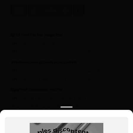
ДНК-тесты на родство
ДНК-тест на материнство
ДНК-тест на родство по Y-хромосоме
Этническое происхождение
ДНК-тест на этническое происхождение в
ДНК-тест на родство по Y-хромосоме
Другие важные тесты
ДНК-тесты на установление родства
Дедушка/бабушка — внук/внучка
Полезная информация
О компании